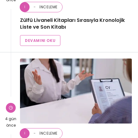
İNCELEME
İ
Zülfü Livaneli Kitapları Sırasıyla Kronolojik
Liste ve Son Kitabı
DEVAMINI OKU
4 gün
önce
İNCELEME
İ