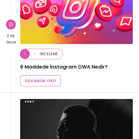
2 ay
önce
İNCELEME
İ
6 Maddede İnstagram OWA Nedir?
DEVAMINI OKU