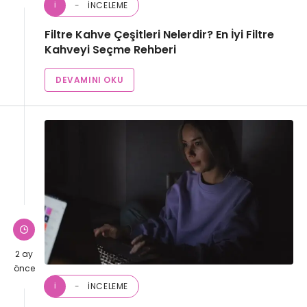
İNCELEME
İ
Filtre Kahve Çeşitleri Nelerdir? En İyi Filtre
Kahveyi Seçme Rehberi
DEVAMINI OKU
2 ay
önce
İNCELEME
İ