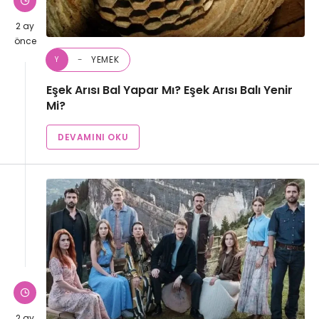
2 ay
önce
YEMEK
Y
Eşek Arısı Bal Yapar Mı? Eşek Arısı Balı Yenir
Mi?
DEVAMINI OKU
2 ay