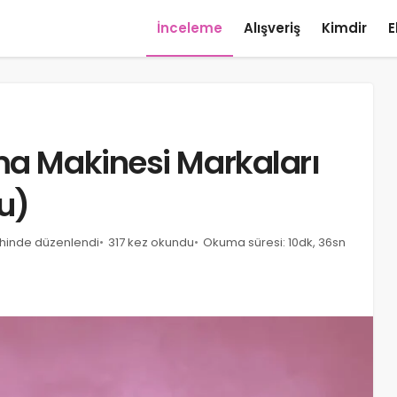
İnceleme
Alışveriş
Kimdir
E
ma Makinesi Markaları
tu)
rihinde düzenlendi
317 kez okundu
Okuma süresi: 10dk, 36sn