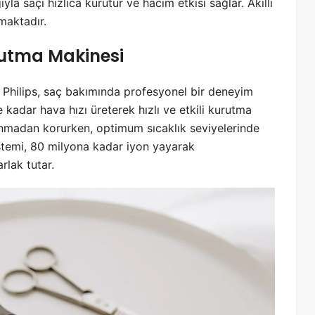
la saçı hızlıca kurutur ve hacim etkisi sağlar. Akıllı
maktadır.
rutma Makinesi
Philips, saç bakımında profesyonel bir deneyim
adar hava hızı üreterek hızlı ve etkili kurutma
ısınmadan korurken, optimum sıcaklık seviyelerinde
sistemi, 80 milyona kadar iyon yayarak
rlak tutar.