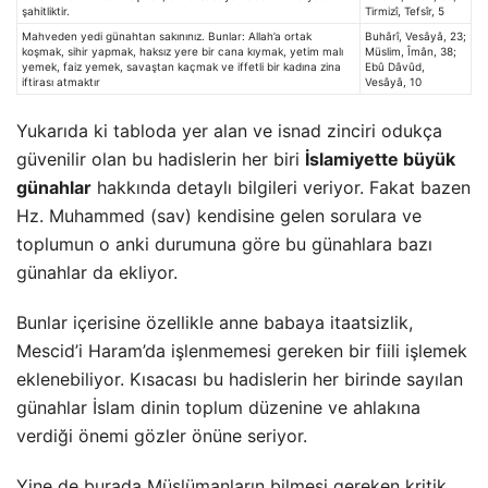
şahitliktir.
Tirmizî, Tefsîr, 5
Mahveden yedi günahtan sakınınız. Bunlar: Allah’a ortak
Buhârî, Vesâyâ, 23;
koşmak, sihir yapmak, haksız yere bir cana kıymak, yetim malı
Müslim, Îmân, 38;
yemek, faiz yemek, savaştan kaçmak ve iffetli bir kadına zina
Ebû Dâvûd,
iftirası atmaktır
Vesâyâ, 10
Yukarıda ki tabloda yer alan ve isnad zinciri odukça
güvenilir olan bu hadislerin her biri
İslamiyette büyük
günahlar
hakkında detaylı bilgileri veriyor. Fakat bazen
Hz. Muhammed (sav) kendisine gelen sorulara ve
toplumun o anki durumuna göre bu günahlara bazı
günahlar da ekliyor.
Bunlar içerisine özellikle anne babaya itaatsizlik,
Mescid’i Haram’da işlenmemesi gereken bir fiili işlemek
eklenebiliyor. Kısacası bu hadislerin her birinde sayılan
günahlar İslam dinin toplum düzenine ve ahlakına
verdiği önemi gözler önüne seriyor.
Yine de burada Müslümanların bilmesi gereken kritik