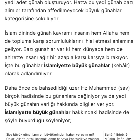
yedi adet günah oluşturuyor. Hatta bu yedi günah bazı
alimler tarafından affedilmeyecek büyük günahlar
kategorisine sokuluyor.
İslam dininde günah kavramı insanın hem Allah’a hem
de topluma karşı sorumluluklarını ihlal etmesi anlamına
geliyor. Bazı günahlar var ki hem dünyada hem de
ahirette insanı ağır bir azapla karşı karşıya bırakıyor.
İşte bu günahlar
İslamiyette büyük günahlar
(kebâir)
olarak adlandırılıyor.
Daha önce de bahsedildiği üzer Hz Muhammed (sav)
birçok hadisinde bu günahlara değiniyor ya da yedi
büyük günahın varlığı hakkında bilgiler veriyor.
İslamiyette büyük günahlar
hakkındaki hadisinde de
şöyle buyurduğu söyleniyor;
Size büyük günahların en büyüklerinden haber vereyim mi?
Buhârî, Edeb, 6;
Onlar: Allah’a ortak koşmak, anne babaya itaatsizlik ve yalancı
Müslim, Îmân, 38;