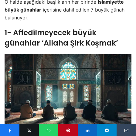
O halde aşağıdaki başlıkların her birinde
İslamiyette
büyük günahlar
içerisine dahil edilen 7 büyük günah
bulunuyor;
1- Affedilmeyecek büyük
günahlar ‘Allaha Şirk Koşmak’
İslam dininde kesinlikle affedilmeyecek günahlardan