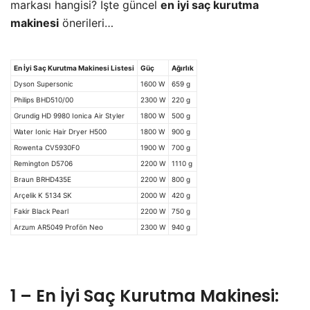
markası hangisi? İşte güncel
en iyi saç kurutma
makinesi
önerileri…
En İyi Saç Kurutma Makinesi Listesi
Güç
Ağırlık
Dyson Supersonic
1600 W
659 g
Philips BHD510/00
2300 W
220 g
Grundig HD 9980 Ionica Air Styler
1800 W
500 g
Water Ionic Hair Dryer H500
1800 W
900 g
Rowenta CV5930F0
1900 W
700 g
Remington D5706
2200 W
1110 g
Braun BRHD435E
2200 W
800 g
Arçelik K 5134 SK
2000 W
420 g
Fakir Black Pearl
2200 W
750 g
Arzum AR5049 Profön Neo
2300 W
940 g
1 – En İyi Saç Kurutma Makinesi: