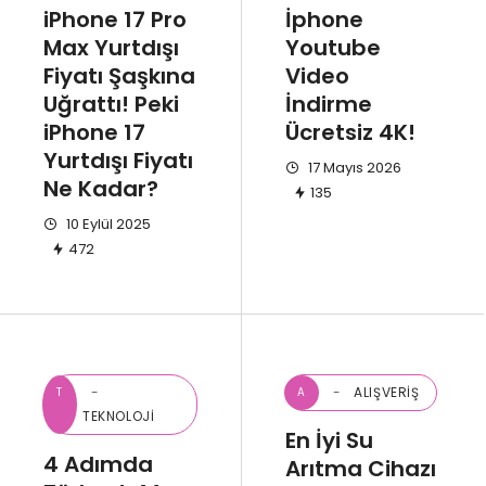
iPhone 17 Pro
İphone
Max Yurtdışı
Youtube
Fiyatı Şaşkına
Video
Uğrattı! Peki
İndirme
iPhone 17
Ücretsiz 4K!
Yurtdışı Fiyatı
17 Mayıs 2026
Ne Kadar?
135
10 Eylül 2025
472
ALIŞVERIŞ
T
A
TEKNOLOJI
En İyi Su
4 Adımda
Arıtma Cihazı