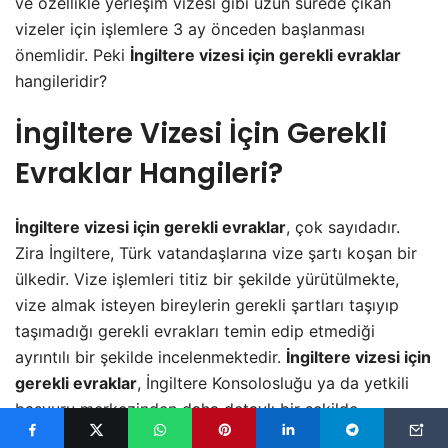
ve özellikle yerleşim vizesi gibi uzun sürede çıkan
vizeler için işlemlere 3 ay önceden başlanması
önemlidir. Peki
İngiltere vizesi için gerekli evraklar
hangileridir?
İngiltere Vizesi İçin Gerekli
Evraklar Hangileri?
İngiltere vizesi için gerekli evraklar
, çok sayıdadır.
Zira İngiltere, Türk vatandaşlarına vize şartı koşan bir
ülkedir. Vize işlemleri titiz bir şekilde yürütülmekte,
vize almak isteyen bireylerin gerekli şartları taşıyıp
taşımadığı gerekli evrakları temin edip etmediği
ayrıntılı bir şekilde incelenmektedir.
İngiltere vizesi için
gerekli evraklar
, İngiltere Konsolosluğu ya da yetkili
başvuru merkezinden daha detaylı bir şekilde
öğrenilebilir.
İngiltere vizesi için gerekli evraklar