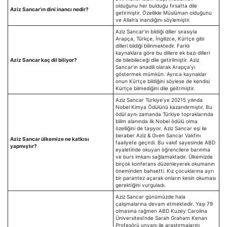
olduğunu her bulduğu fırsatta dile
Aziz Sancar’ın dini inancı nedir?
getirmiştir. Özellikle Müslüman olduğunu
ve Allah’a inandığını söylemiştir.
Aziz Sancar’ın bildiği diller sırasıyla
Arapça, Türkçe, İngilizce, Kürtçe gibi
dilleri bildiği bilinmektedir. Farklı
kaynaklara göre bu dillere ek bazı dilleri
Aziz Sancar kaç dil biliyor?
de bilebileceği dile getirilmiştir. Aziz
Sancar’ın anadili olarak Arapça’yı
göstermek mümkün. Ayrıca kaynaklar
onun Kürtçe bildiğini söylese de kendisi
Kürtçe bilmediğini dile geitrmiştir.
Aziz Sancar Türkiye’ye 20215 yılında
Nobel Kimya Ödülünü kazandırmıştır. Bu
ödül aynı zamanda Türkiye topraklarında
bilim alanında ilk Nobel ödülü olma
özelliğini de taşıyor. Aziz Sancar eşi ile
beraber Aziz & Gven Sancar Vakfını
Aziz Sancar ülkemize ne katkısı
faaliyete geçirdi. Bu vakıf sayesinde ABD
yapmıştır?
eyaletinde okuyan öğrencilere barınma
ve burs imkanı sağlamaktadır. Ülkemizde
birçok konferans düzenleyerek okumanın
öneminden bahsetti. Kız çocuklarına ayrı
bir parantez açarak onların kesin okuması
gerektiğini vurguladı.
Aziz Sancar günümüzde hala
çalışmalarına devam etmektedir. Yaşı 79
olmasına rağmen ABD Kuzey Carolina
Üniversitesi’nde Sarah Graham Kenan
Profesörü unvanı ile araştırmalarını