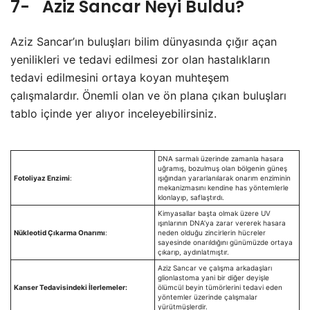
7- Aziz Sancar Neyi Buldu?
Aziz Sancar’ın buluşları bilim dünyasında çığır açan
yenilikleri ve tedavi edilmesi zor olan hastalıkların
tedavi edilmesini ortaya koyan muhteşem
çalışmalardır. Önemli olan ve ön plana çıkan buluşları
tablo içinde yer alıyor inceleyebilirsiniz.
DNA sarmalı üzerinde zamanla hasara
uğramış, bozulmuş olan bölgenin güneş
Fotoliyaz Enzimi
:
ışığından yararlanılarak onarım enziminin
mekanizmasını kendine has yöntemlerle
klonlayıp, saflaştırdı.
Kimyasallar başta olmak üzere UV
ışınlarının DNA’ya zarar vererek hasara
Nükleotid Çıkarma Onarımı
:
neden olduğu zincirlerin hücreler
sayesinde onarıldığını günümüzde ortaya
çıkarıp, aydınlatmıştır.
Aziz Sancar ve çalışma arkadaşları
glionlastoma yani bir diğer deyişle
Kanser Tedavisindeki İlerlemeler:
ölümcül beyin tümörlerini tedavi eden
yöntemler üzerinde çalışmalar
yürütmüşlerdir.