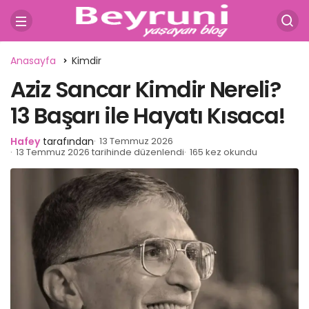
Anasayfa
Kimdir
Aziz Sancar Kimdir Nereli?
13 Başarı ile Hayatı Kısaca!
Hafey
tarafından
13 Temmuz 2026
13 Temmuz 2026 tarihinde düzenlendi
165 kez okundu