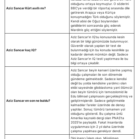
olduğunu ortaya koymuştur. O sözlerini
Aziz Sancar Kürt asıllı mı?
BBC’ye verdiği bir röportaj sırasında dile
getirerek Arapça veya Kürtçe
konuşmadığını Türk olduğunu söylemiştir.
Kendi abisi de Oğuz boylarından
geldiklerini sonrasında göç ederek
Mardin’e göç ettiğini söylemiştir.
Aziz Sancar’ın IQ’su konusunda kesin
olarak bir bilgi günümüzde bulunmuyor.
Güvenilir olarak yapılan bir test de
Aziz Sancar kaç IQ?
bulunmadığı için bu konuda kesinlikle şu
kadardır demek mümkün değil. Sadece
Aziz Sancar’ın IQ testi yaptırması ile bu
bilgi ortaya çıkabilir.
Aziz Sancar beyin kanseri üzerine yapmış
olduğu çalışmaları ile son dönemde
gündeme gelmektedir. Sadece kendisi
değil bu yolda kendisine yardımcı olan
ekibi sayesinde glioblastoma yani ölümcül
olan beyin tümörü için temozolomid ile
Edu bilimsel çalışmasını gerçekleştirmiş ve
Aziz Sancar en son ne buldu?
geliştirmişlerdir. Sadece geliştirmekle
kalmadılar fareler üzerinde de deney
yaptılar. Sonuç tümörü tamamen yol
olduğunu gösterdi. Bu çalışma ünlü
Amerika kaynaklı dergi olan PNAS’ta
2025’te paylaşıldı. Fakat insanlarda
uygulanması için 2 yıl daha üzerinde
çalışma yapılması gerekiyor dendi.
Dini inancı İslam olup, Müslüman