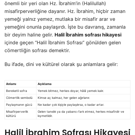
önemli bir yeri olan Hz. İbrahim’in (Halilullah)
misafirperverliğine dayanır. Hz. İbrahim, hiçbir zaman
yemeği yalnız yemez, mutlaka bir misafir arar ve
yemeğini onunla paylaşırdı. İşte bu davranış, zamanla
bir deyim haline gelir.
Halil İbrahim sofrası hikayesi
içinde geçen “Halil İbrahim Sofrası” gönülden gelen
cömertliğin sofrası demektir.
Bu ifade, dini ve kültürel olarak şu anlamlara gelir:
Anlamı
Açıklama
Bereketli sofra
Yemek bitmez, herkes doyar, hâlâ yemek kalır.
Cömertlik sembolü
Kimse aç kalmaz, her gelen ağırlanır.
Paylaşmanın gücü
Ne kadar çok kişiyle paylaşılırsa, o kadar artar.
Misafirperverlik
Gelen tanıdık ya da yabancı fark etmez, herkes misafirdir ve
kültürü
kıymetlidir.
Halil İbrahim Sofrası Hikayesi