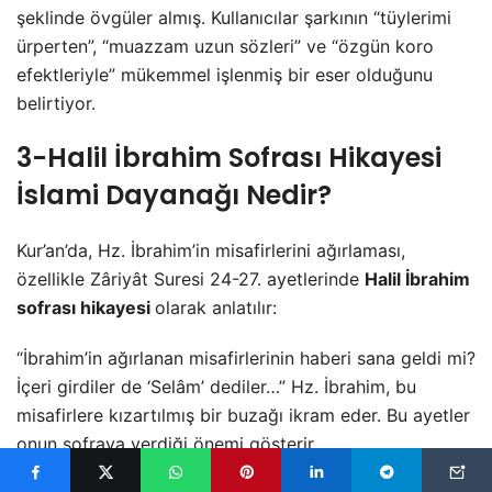
şeklinde övgüler almış. Kullanıcılar şarkının “tüylerimi
ürperten”, “muazzam uzun sözleri” ve “özgün koro
efektleriyle” mükemmel işlenmiş bir eser olduğunu
belirtiyor.
3-Halil İbrahim Sofrası Hikayesi
İslami Dayanağı Nedir?
Kur’an’da, Hz. İbrahim’in misafirlerini ağırlaması,
özellikle Zâriyât Suresi 24-27. ayetlerinde
Halil İbrahim
sofrası hikayesi
olarak anlatılır:
“İbrahim’in ağırlanan misafirlerinin haberi sana geldi mi?
İçeri girdiler de ‘Selâm’ dediler…” Hz. İbrahim, bu
misafirlere kızartılmış bir buzağı ikram eder. Bu ayetler
onun sofraya verdiği önemi gösterir.