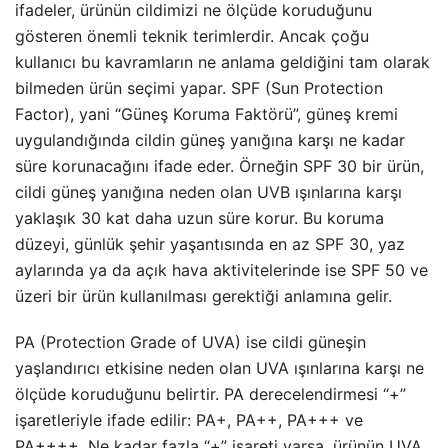
ifadeler, ürünün cildimizi ne ölçüde koruduğunu
gösteren önemli teknik terimlerdir. Ancak çoğu
kullanıcı bu kavramların ne anlama geldiğini tam olarak
bilmeden ürün seçimi yapar. SPF (Sun Protection
Factor), yani “Güneş Koruma Faktörü”, güneş kremi
uygulandığında cildin güneş yanığına karşı ne kadar
süre korunacağını ifade eder. Örneğin SPF 30 bir ürün,
cildi güneş yanığına neden olan UVB ışınlarına karşı
yaklaşık 30 kat daha uzun süre korur. Bu koruma
düzeyi, günlük şehir yaşantısında en az SPF 30, yaz
aylarında ya da açık hava aktivitelerinde ise SPF 50 ve
üzeri bir ürün kullanılması gerektiği anlamına gelir.
PA (Protection Grade of UVA) ise cildi güneşin
yaşlandırıcı etkisine neden olan UVA ışınlarına karşı ne
ölçüde koruduğunu belirtir. PA derecelendirmesi “+”
işaretleriyle ifade edilir: PA+, PA++, PA+++ ve
PA++++. Ne kadar fazla “+” işareti varsa, ürünün UVA