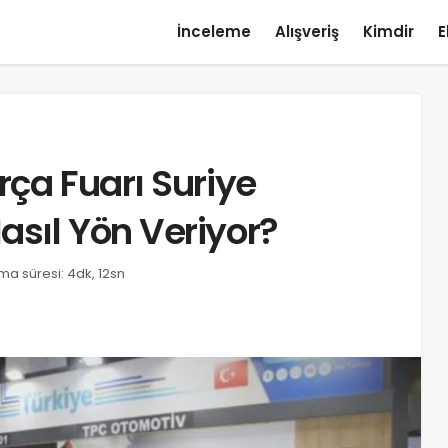
İnceleme
Alışveriş
Kimdir
E
rça Fuarı Suriye
sıl Yön Veriyor?
a süresi: 4dk, 12sn