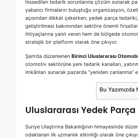
hissedilen tedarik sorunlarına çözüm sunarak paza
yabancı firmaların buluştuğu organizasyon, özellik
açısından dikkat çekerken; yedek parça tedariki,
geliştirilmesi bakımından sektöre önemli fırsatla
ihtiyaçlarına yanıt veren hem de bölgede otomoti
stratejik bir platform olarak öne çıkıyor.
Şam’da düzenlenen
Birinci Uluslararası Otomob
otomotiv sektörüne yeni tedarik kanalları, yatırım f
imkânları sunarak pazarda “yeniden canlanma” et
Bu Yazımızda N
Uluslararası Yedek Parça
Suriye Ulaştırma Bakanlığının himayesinde düze
odaklanan ilk uzmanlık etkinliği olarak öne çıkıyo