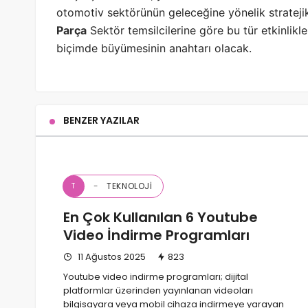
otomotiv sektörünün geleceğine yönelik strateji
Parça
Sektör temsilcilerine göre bu tür etkinlikler
biçimde büyümesinin anahtarı olacak.
BENZER YAZILAR
TEKNOLOJI
T
En Çok Kullanılan 6 Youtube
Video İndirme Programları
11 Ağustos 2025
823
Youtube video indirme programları; dijital
platformlar üzerinden yayınlanan videoları
bilgisayara veya mobil cihaza indirmeye yarayan