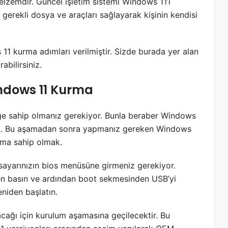
ı elzemdir. Güncel işletim sistemi Windows 11’i
 gerekli dosya ve araçları sağlayarak kişinin kendisi
 11 kurma adımları verilmiştir. Sizde burada yer alan
bilirsiniz.
ndows 11 Kurma
leğe sahip olmanız gerekiyor. Bunla beraber Windows
azım. Bu aşamadan sonra yapmanız gereken Windows
lıma sahip olmak.
sayarınızın bios menüsüne girmeniz gerekiyor.
ken basın ve ardından boot sekmesinden USB’yi
eniden başlatın.
acağı için kurulum aşamasına geçilecektir. Bu