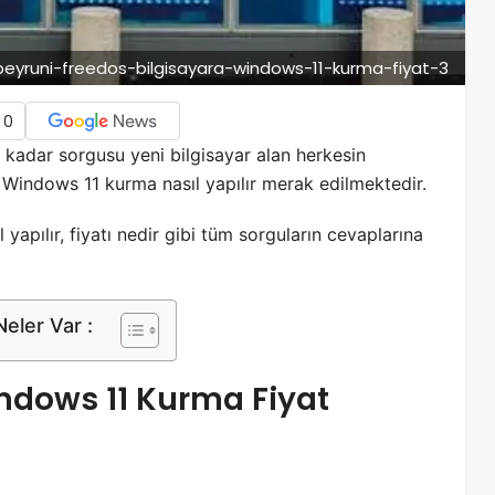
beyruni-freedos-bilgisayara-windows-11-kurma-fiyat-3
0
 kadar sorgusu yeni bilgisayar alan herkesin
ra Windows 11 kurma nasıl yapılır merak edilmektedir.
yapılır, fiyatı nedir gibi tüm sorguların cevaplarına
eler Var :
indows 11 Kurma Fiyat