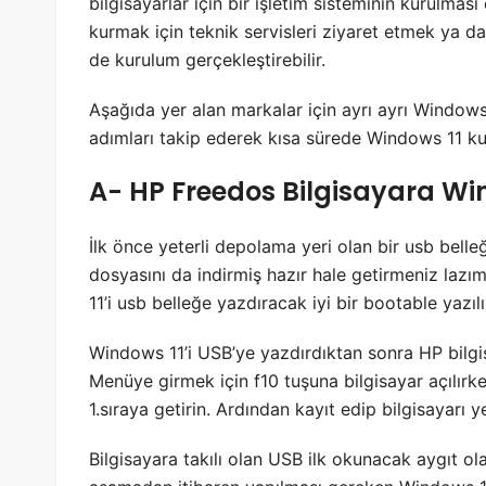
bilgisayarlar için bir işletim sisteminin kurulmas
kurmak için teknik servisleri ziyaret etmek ya da
de kurulum gerçekleştirebilir.
Aşağıda yer alan markalar için ayrı ayrı Windows
adımları takip ederek kısa sürede Windows 11 kura
A- HP Freedos Bilgisayara Wi
İlk önce yeterli depolama yeri olan bir usb bel
dosyasını da indirmiş hazır hale getirmeniz l
11’i usb belleğe yazdıracak iyi bir bootable yazı
Windows 11’i USB’ye yazdırdıktan sonra HP bilgi
Menüye girmek için f10 tuşuna bilgisayar açılır
1.sıraya getirin. Ardından kayıt edip bilgisayarı y
Bilgisayara takılı olan USB ilk okunacak aygıt ol