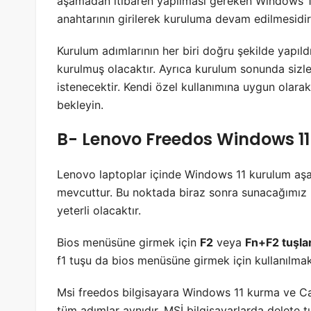
aşamadan itibaren yapılması gereken Windows 11
anahtarının girilerek kuruluma devam edilmesidir
Kurulum adımlarının her biri doğru şekilde yapıl
kurulmuş olacaktır. Ayrıca kurulum sonunda sizle
istenecektir. Kendi özel kullanımına uygun olar
bekleyin.
B- Lenovo Freedos Windows 1
Lenovo laptoplar içinde Windows 11 kurulum aşam
mevcuttur. Bu noktada biraz sonra sunacağımız 
yeterli olacaktır.
Bios menüsüne girmek için
F2
veya
Fn+F2 tuşla
f1 tuşu da bios menüsüne girmek için kullanılmak
Msi freedos bilgisayara Windows 11 kurma ve Ca
tüm adımlar aynıdır. MSİ bilgisayarlarda delete 