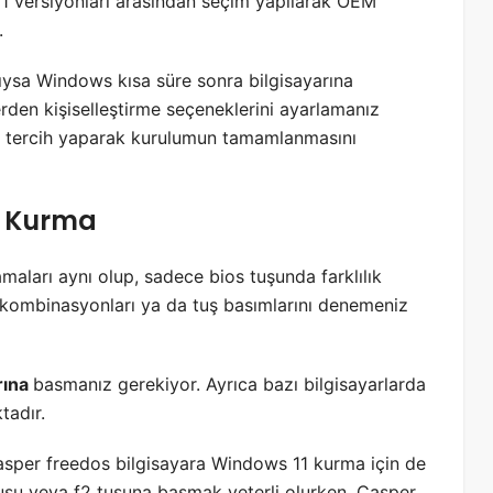
 versiyonları arasından seçim yapılarak OEM
.
dıysa Windows kısa süre sonra bilgisayarına
rden kişiselleştirme seçeneklerini ayarlamanız
ak tercih yaparak kurulumun tamamlanmasını
1 Kurma
aları aynı olup, sadece bios tuşunda farklılık
kombinasyonları ya da tuş basımlarını denemeniz
rına
basmanız gerekiyor. Ayrıca bazı bilgisayarlarda
tadır.
sper freedos bilgisayara Windows 11 kurma için de
tuşu veya f2 tuşuna basmak yeterli olurken, Casper